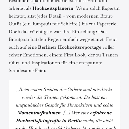
Besonders spannend: Marie ist selbst Profi und
arbeitet als
Hochzeitsplanerin
. Wenn solch Expertin
heiratet, sitzt jedes Detail – vom modernen Braut-
Outfit (ein Jumpsuit mit Schleife!) bis zur Papeterie.
Doch das Wichtigste war ihre Einstellung: Das
Brautpaar hat den Regen einfach weggetanzt. Freut
euch auf eine
Berliner
Hochzeitsreportage
voller
echter Emotionen, einem First Look, der zu Tränen
rührt, und Inspirationen für eine entspannte
Standesamt-Feier.
„Beim ersten Sichten der Galerie sind mir direkt
wieder die Tränen gekommen. Du hast ein
unglaubliches Gespür für Perspektiven und echte
Momentaufnahmen
. […] Wer eine
erfahrene
Hochzeitsfotografin in Berlin
sucht, die nicht
nur ihr Handwerk perfekt beherrscht, sondern auch